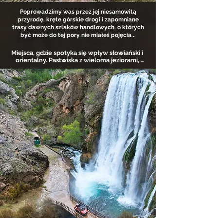
Poprowadzimy was przez jej niesamowitą
przyrodę, kręte górskie drogi i zapomniane
trasy dawnych szlaków handlowych, o których
być może do tej pory nie miałeś pojęcia...
Miejsca, gdzie spotyka się wpływ słowiański i 
orientalny. Pastwiska z wieloma jeziorami, 
nieokiełznana przyroda, bez ludzi i bez dróg… 
Północnomacedoński Bałkan w najczystszej 
postaci – surowy, autentyczny, 
nieposkromiony…