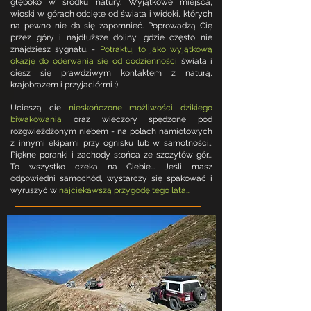
głęboko w środku natury. Wyjątkowe miejsca,
oznaczonych odpowiednimi symbolami w 
nawigacji.

wioski w górach odcięte od świata i widoki, których
Zawsze możesz wybrać łatwiejszą, albo 
na pewno nie da się zapomnieć. Poprowadzą Cię
naprawdę trudną trasę!

przez góry i najdłuższe doliny, gdzie często nie
To rozwiązanie przypadnie do gustu zarówno 
znajdziesz sygnału. -
Potraktuj to jako wyjątkową
kompletnym nowicjuszom, jak i 
okazję do oderwania się od codzienności
świata i
doświadczonym miłośnikom jazdy terenowej...
ciesz się prawdziwym kontaktem z naturą,
krajobrazem i przyjaciółmi :)
Ucieszą cie
nieskończone możliwości dzikiego
biwakowania
oraz wieczory spędzone pod
rozgwieżdżonym niebem - na polach namiotowych
z innymi ekipami przy ognisku lub w samotności…
Piękne poranki i zachody słońca ze szczytów gór...
To wszystko czeka na Ciebie... Jeśli masz
odpowiedni samochód, wystarczy się spakować i
wyruszyć w
najciekawszą przygodę tego lata...