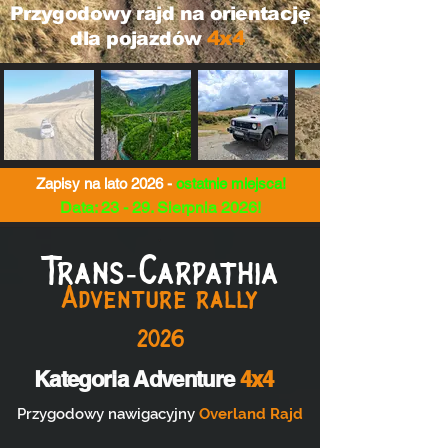
Przygodowy rajd na orientację
4x4
dla pojazdów
Zapisy na lato 2026 -
ostatnie miejsca!
Data: 23 - 29. Sierpnia 2026!
.
Trans-Carpathia
Adventure rally
2026
Kategoria Adventure
4x4
Przygodowy nawigacyjny
Overland Rajd