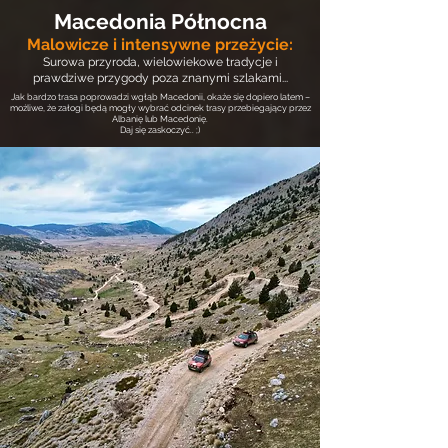
Macedonia Północna
Malowicze i intensywne przeżycie:
Surowa przyroda, wielowiekowe tradycje i
prawdziwe przygody poza znanymi szlakami...
Jak bardzo trasa poprowadzi wgłąb Macedonii, okaże się dopiero latem –
możliwe, że załogi będą mogły wybrać odcinek trasy przebiegający przez
Albanię lub Macedonię.
Daj się zaskoczyć.. ;)