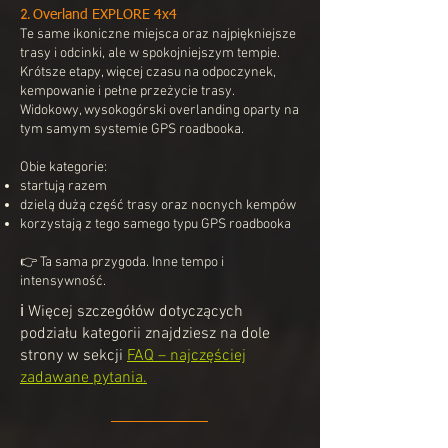
2.
Overland EXPLORE 4x4
Te same ikoniczne miejsca oraz najpiękniejsze
trasy i odcinki, ale w spokojniejszym tempie.
Krótsze etapy, więcej czasu na odpoczynek,
kempowanie i pełne przeżycie trasy.
Widokowy, wysokogórski overlanding oparty na
tym samym systemie GPS roadbooka.
Obie kategorie:
startują razem
dzielą dużą część trasy oraz nocnych kempów
korzystają z tego samego typu GPS roadbooka
👉 Ta sama przygoda. Inne tempo i
intensywność.
ℹ️ Więcej szczegółów dotyczących
podziału kategorii znajdziesz na dole
strony w sekcji
FAQ – najczęściej
zadawane pytania.