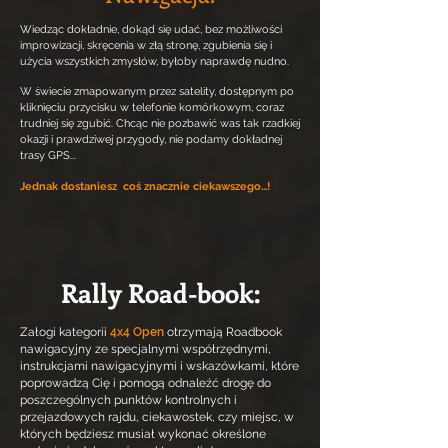
Wiedząc dokładnie, dokąd się udać, bez możliwości
improwizacji, skręcenia w złą stronę, zgubienia się i
użycia wszystkich zmysłów, byłoby naprawdę nudno.
W świecie zmapowanym przez satelity, dostępnym po
kliknięciu przycisku w telefonie komórkowym, coraz
trudniej się zgubić. Chcąc nie pozbawić was tak rzadkiej
okazji i prawdziwej przygody, nie podamy dokładnej
trasy GPS...
Jednak dostaniesz coś znacznie ciekawszego...!
Rally Road-book:
Załogi kategorii
4x4 Open
otrzymają Roadbook
nawigacyjny ze specjalnymi współrzędnymi,
instrukcjami nawigacyjnymi i wskazówkami, które
poprowadzą Cię i pomogą odnaleźć drogę do
poszczególnych punktów kontrolnych i
przejazdowych rajdu, ciekawostek, czy miejsc, w
których będziesz musiał wykonać określone