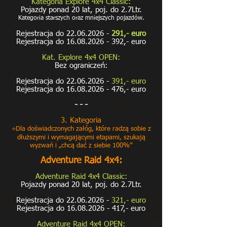
Kategoria Explore 4x4 Classic:
Pojazdy p
onad 20 lat, poj. do 2.7Ltr.
Kategoria starszych oraz mniejszych pojazdów.
Rejestra
c
ja do 22
.06
.2026 -
291,- euro
Rej
estracja do
16.08.2026 - 392
,- euro
Kat. Explore 4x4
OPEN:
Bez ograniczeń:
Rejestrac
ja do 22
.06
.2026 -
391,- euro
Rejestracja do
16.08.2026 - 476
,- euro
- - -
3. Kategoria
Dla doświadczonych załóg, które radzą sobie z
⭐
dłuższymi i wymagającymi etapami, szukają
wyzwań i „chcą dać z siebie 100%”
Adventure Raid 4x4:
Adventure Raid 4x4 Classic:
Pojazdy p
onad 20 l
at, poj. do 2.7Ltr.
Rejest
ra
c
ja do 22
.06
.2026 -
321,- euro
Rej
estracja do
16.08.2026 - 417
,- euro
Adventure Raid 4x4
OPEN: