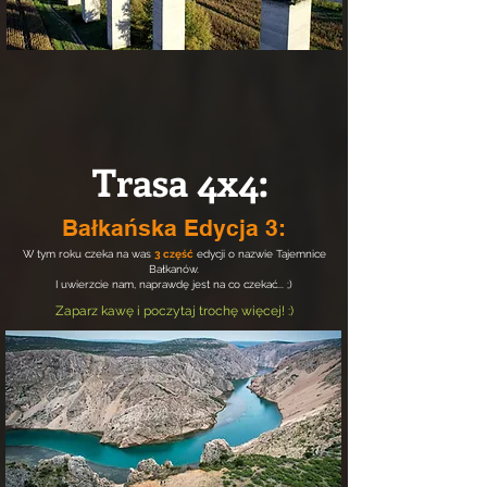
Trasa 4x4:
Bałkańska Edycja 3:
W tym roku czeka na was
3 część
edycji o nazwie Tajemnice
Bałkanów.
I uwierzcie nam, naprawdę jest na co czekać... ;)
Zaparz kawę i poczytaj trochę więcej! :)