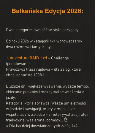
Bałkańska Edycja 2026:
Dwie kategorie, dwa różne style przygody
Od roku 2026 w kategorii 4x4 wprowadzamy
dwa różne warianty trasy:
1.
– Challenge
Adventure RAID 4x4
(punktowana)
Prawdziwa trasa rajdowa – dla załóg, które
chcą jechać na 100%!
Dłuższe dni, większe wyzwania, wyższe tempo,
zbieranie punktów i maksymalne wrażenia z
jazdy.
Kategoria, która sprawdzi Wasze umiejętności
w jeździe i nawigacji, pracy z mapą oraz
współpracy w załodze – z nutą rywalizacji, ale i
tradycyjnej wzajemnej pomocy… 👌
Dla bardziej doświadczonych załóg 4x4
⭐