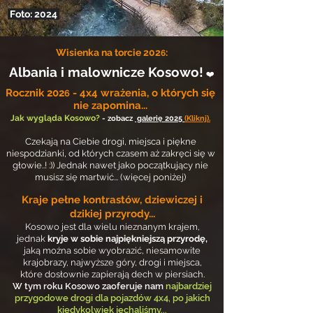
Foto: 2024
Wisienka na torcie 202
:
6
Albania i malownicze Kosowo!
❤️
Rocznik 202
- 4x4 wrażenia, o których się
6
nie zapomina...
Jak wygląda Kosowo?
- zobacz
galerię 2025
(Kliknj).
Czekają na Ciebie drogi, miejsca i piękne
niespodzianki, od których czasem aż zakręci się w
głowie..! :))
Jednak nawet jako początkujący nie
musisz się martwić... (więcej poniżej)
Kraje pełne
kontrastów, dziewiczej i
dzikiej przyrody...
Kosowo jest dla wielu nieznanym krajem,
jednak
kryje w sobie najpiękniejszą przyrodę,
jaką można sobie wyobrazić, niesamowite
krajobrazy, najwyższe góry, drogi i miejsca,
które dosłownie zapierają dech w piersiach.
W tym roku Kosowo zaoferuje nam
najbardziej
przygodowe drogi dla pojazdów 4x4, po jakich
kiedykolwiek jechaliśmy...