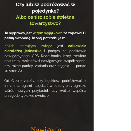
Czy lubisz podróżować w
pojedynkę?
Albo cenisz sobie świetne
towarzystwo
?
Ta wyprawa jest
w tym wyjątkowa
że zapewni Ci
pełną swobodę, której potrzebujesz.
Każda startująca załoga
jest
całkowicie
niezależną
jednostką
i podąża na podstawie
nawigacyjnego GPS Road-booka który zawiera
opis trasy, wskazówki nawigacyjne, współrzędne,
czy różne punkty, zadania oraz zdjęcia, — ponad
70 stron A4.
Od Ciebie zależy, czy będziesz podróżować z
innymi załogami i spędzać wieczory przy ognisku
wśród nowych przyjaciół, czy wolisz wspólną
przygodę tylko we dwoje.. :)
Nawigacja: