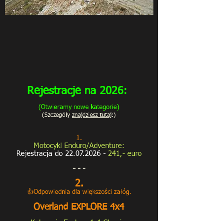
Rejestracje na 2026:
(Otwieramy nowe kategorie)
(Szczegóły
znajdziesz tutaj
:)
1.
Motocykl Enduro/Adventure:
Rejest
ra
c
ja do 22
.07
.2026 -
241,- euro
- - -
2.
👍
Odpowiednia dla większości załóg.
Overland EXPLORE 4x4