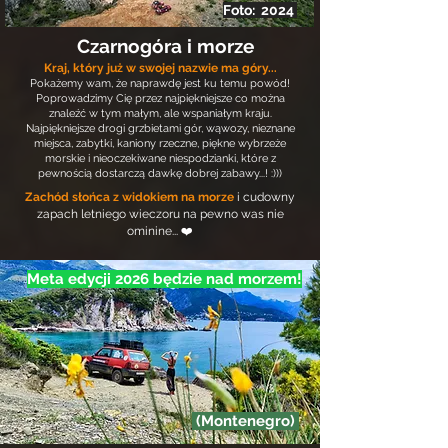
Foto: 2024
Czarnogóra i morze
Kraj, który już w swojej nazwie ma góry...
Pokażemy wam, że naprawdę jest ku temu powód!
Poprowadzimy Cię przez najpiękniejsze co można
znaleźć w tym małym, ale wspaniałym kraju.
Najpiękniejsze drogi grzbietami gór, wąwozy, nieznane
miejsca, zabytki, kaniony rzeczne, piękne wybrzeże
morskie i nieoczekiwane niespodzianki, które z
pewnością dostarczą dawkę dobrej zabawy...! :)))
Zachód słońca z widokiem na morze
i cudowny
zapach letniego wieczoru na pewno was nie
ominine... ❤️
Meta edycji 2026 będzie nad morzem!
(Montenegro)