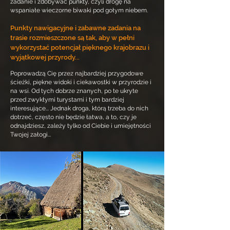
zadanie i zdobywać punkty, czyli drogę na
wspaniałe wieczorne biwaki pod gołym niebem.
Punkty nawigacyjne i zabawne zadania na
trasie rozmieszczone są tak, aby w pełni
wykorzystać potencjał pięknego krajobrazu i
wyjątkowej przyrody...
Poprowadzą Cię przez najbardziej przygodowe
ścieżki, piękne widoki i ciekawostki w przyrodzie i
na wsi. Od tych dobrze znanych, po te ukryte
przed zwykłymi turystami i tym bardziej
interesujące... Jednak droga, którą trzeba do nich
dotrzeć, często nie będzie łatwa, a to, czy je
odnajdziesz, zależy tylko od Ciebie i umiejętności
Twojej załogi...