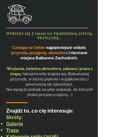
Wybierz się z nami na prawdziwą letnią
przygodę...
Czekają na Ciebie
najpiękniejsze widoki,
przyroda, przygody, atmosfera
i nieznane
miejsca Bałkanów Zachodnich.
Wrażenia, świetna atmosfera, zabawa i praca z
mapą.
Niesamowite krajobrazy Bałkańskiej
przyrody, w której pięknie i wyjątkowości z
pewnością się zakochasz...
Nie będą to jednak zwykłe wakacje, do których
jesteś przyzwyczajony... :)
Znajdź to, co cię interesuje:
Skróty:
Galeria
Trasa
Kategorie rajdu (2026)