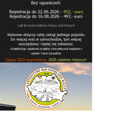
Bez ograniczeń:
Rejestrac
ja do 22
.06
.2026 -
452,- euro
Rejestracja do
16.08.2026 - 497
,- euro
Lub do wyprzedania miejsc startowych
Wpisowe dotyczy całej załogi jednego pojazdu.
Im więcej was w samochodzie, tym więcej
oszczędzasz i lepiej się zabawisz.
Uczestnicząc wspierasz projekty charytatywne związane z
rajdem Trans-Carpathia.
Zapisy 2025 wyprzedane,
2026 ostatnie miejsca!!
Trans-carpathia rally