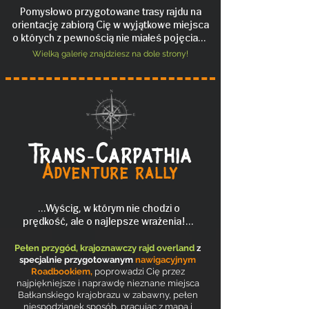
Pomysłowo przygotowane trasy rajdu na
orientację zabiorą Cię w wyjątkowe miejsca
o których z pewnością nie miałeś pojęcia...
Wielką galerię znajdziesz na dole strony!
Trans-Carpathia
Adventure rally
...Wyścig, w którym nie chodzi o
prędkość, ale o najlepsze wrażenia!...
Pełen przygód, krajoznawczy rajd overland
z
specjalnie przygotowanym
nawigacyjnym
Roadbookiem,
poprowadzi Cię przez
najpiękniejsze i naprawdę nieznane miejsca
Bałkanskiego krajobrazu w zabawny, pełen
niespodzianek sposób, pracując z mapą i