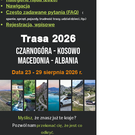
Nawigacja
Często zadawane pytania (FAQ)
(
spanie, sprzęt, pojazdy, trudność trasy, udział dzieci, itp.)
Rejestracja, wpisowe
Trasa 2026
Czarnogóra - Kosowo
Macedonia - Albania
Data 23 - 29 sierpnia 2026 r.
Myślisz,
że znasz już te kraje?
Pozwól nam
przekonać cię, że jest co
odkryć.