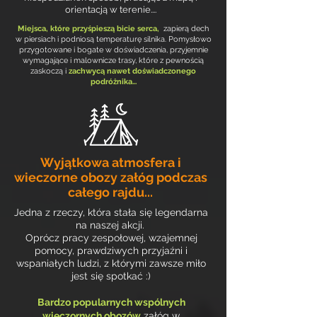
orientacją w terenie....
Miejsca, które przyśpieszą bicie serca,
zapierą dech
w piersiach i podniosą temperaturę silnika. Pomysłowo
przygotowane i bogate w doświadczenia, przyjemnie
wymagające i malownicze trasy, które z pewnością
zaskoczą i
zachwycą nawet doświadczonego
podróżnika...
Wyjątkowa atmosfera i
wieczorne obozy załóg podczas
całego rajdu...
Jedna z rzeczy, która st
ała się legendarna
na naszej akcji.
Oprócz pracy zespołowej, wzajemnej
pomocy, prawdziwych przyjaźni i
wspaniałych ludzi, z którymi zawsze miło
jest się spotkać :)
Bardzo popularnych wspólnych
wieczornych obozów
załóg w